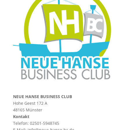
NEUE HANSE BUSINESS CLUB
Hohe Geest 172 A
48165 Münster
Kontakt
Telefon: 02501-5948745
E-Mail:
info@neue-hanse-bc.de